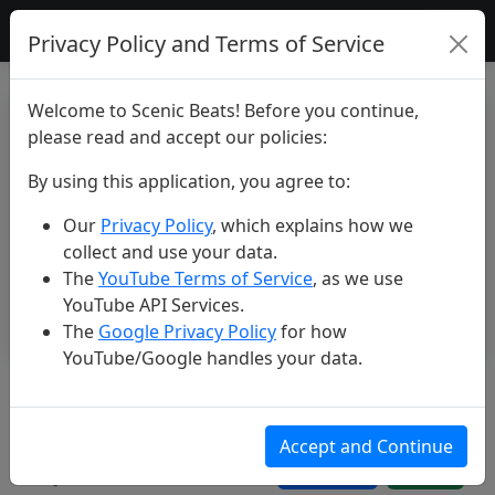
Scenic Beats
Privacy Policy and Terms of Service
Welcome to Scenic Beats! Before you continue,
please read and accept our policies:
By using this application, you agree to:
Our
Privacy Policy
, which explains how we
collect and use your data.
The
YouTube Terms of Service
, as we use
YouTube API Services.
The
Google Privacy Policy
for how
YouTube/Google handles your data.
La Magia Costiera della Liguria
🇮🇹
Accept and Continue
Jun 08, 2025
183 views
9 likes