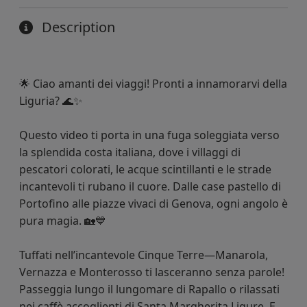
Description
🌟 Ciao amanti dei viaggi! Pronti a innamorarvi della
Liguria? 🌊✨
Questo video ti porta in una fuga soleggiata verso
la splendida costa italiana, dove i villaggi di
pescatori colorati, le acque scintillanti e le strade
incantevoli ti rubano il cuore. Dalle case pastello di
Portofino alle piazze vivaci di Genova, ogni angolo è
pura magia. 🏡💙
Tuffati nell’incantevole Cinque Terre—Manarola,
Vernazza e Monterosso ti lasceranno senza parole!
Passeggia lungo il lungomare di Rapallo o rilassati
nei caffè accoglienti di Santa Margherita Ligure. E